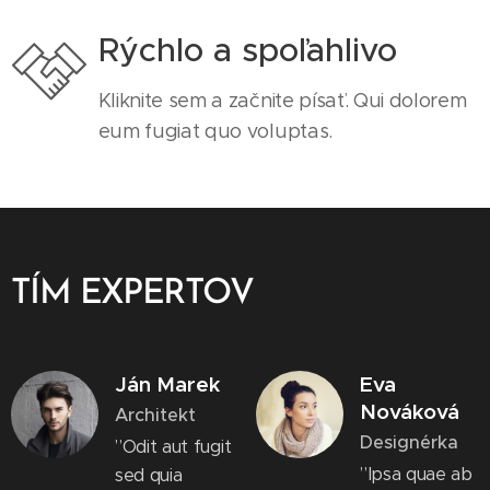
Rýchlo a spoľahlivo
Kliknite sem a začnite písať. Qui dolorem
eum fugiat quo voluptas.
TÍM EXPERTOV
Ján Marek
Eva
Nováková
Architekt
Designérka
”Odit aut fugit
”Ipsa quae ab
sed quia